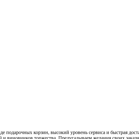
виде подарочных корзин, высокий уровень сервиса и быстрая дос
й и виновников торжества. Предугадываем желания своих заказч