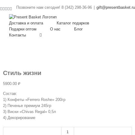
Позвоните нам сегодня! 8 (342) 298-36-96
|
gift@presentbasket.ru
Facebook
Twitter
Instagram
Google+
Vk
Доставка и оплата
Каталог подарков
Подарки оптом
О нас
Блог
Контакты
Стиль жизни
5900.00
₽
Состав:
1) Конфеты «Ferrero Roshe» 200гр
2) Печенье премиум 245гр
3) Виски «Chivas Regal» 0,5л
4) Декорирование
Количество